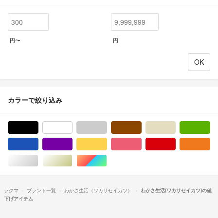
円〜
円
カラーで絞り込み
ブラック/黒色系
ホワイト/白色系
グレー/灰色系
ブラウン/茶色系
ベージュ系
グ
ブルー・ネイビー/青色系
パープル/紫色系
イエロー/黄色系
ピンク/桃色系
レッド/赤色系
オ
シルバー/銀色系
ゴールド/金色系
マルチカラー
ラクマ
ブランド一覧
わかさ生活（ワカサセイカツ）
わかさ生活(ワカサセイカツ)の値
下げアイテム