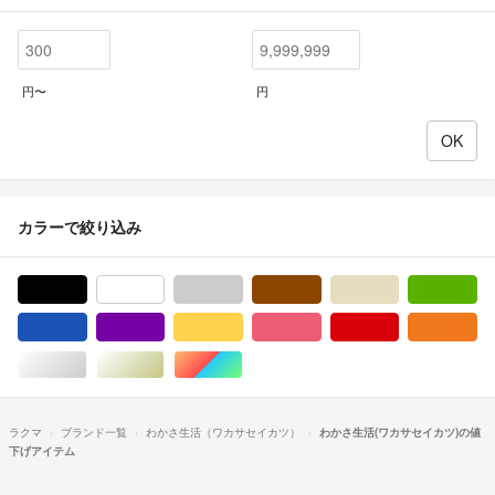
円〜
円
カラーで絞り込み
ブラック/黒色系
ホワイト/白色系
グレー/灰色系
ブラウン/茶色系
ベージュ系
グ
ブルー・ネイビー/青色系
パープル/紫色系
イエロー/黄色系
ピンク/桃色系
レッド/赤色系
オ
シルバー/銀色系
ゴールド/金色系
マルチカラー
ラクマ
ブランド一覧
わかさ生活（ワカサセイカツ）
わかさ生活(ワカサセイカツ)の値
下げアイテム