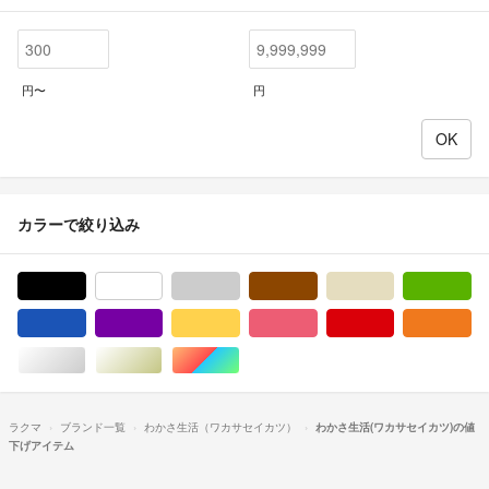
円〜
円
カラーで絞り込み
ブラック/黒色系
ホワイト/白色系
グレー/灰色系
ブラウン/茶色系
ベージュ系
グ
ブルー・ネイビー/青色系
パープル/紫色系
イエロー/黄色系
ピンク/桃色系
レッド/赤色系
オ
シルバー/銀色系
ゴールド/金色系
マルチカラー
ラクマ
ブランド一覧
わかさ生活（ワカサセイカツ）
わかさ生活(ワカサセイカツ)の値
下げアイテム