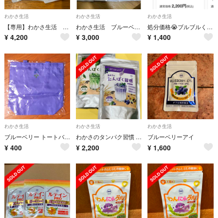
わかさ生活
わかさ生活
わかさ生活
【専用】わかさ生活 ブルーベリーアイ 3袋セット
わかさ生活 ブルーベリーアイ
処分価格😭ブルブルくん ぬいぐるみ※ブルブルくんのみ※
¥
4,200
¥
3,000
¥
1,400
わかさ生活
わかさ生活
わかさ生活
ブルーベリー トートバッグ
わかさのタンパク習慣 ブルーベリ味 抹茶味 プロテイン 2袋セット
ブルーベリーアイ
¥
400
¥
2,200
¥
1,600