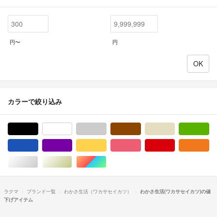
円〜
円
カラーで絞り込み
ブラック/黒色系
ホワイト/白色系
グレー/灰色系
ブラウン/茶色系
ベージュ系
グ
ブルー・ネイビー/青色系
パープル/紫色系
イエロー/黄色系
ピンク/桃色系
レッド/赤色系
オ
シルバー/銀色系
ゴールド/金色系
マルチカラー
ラクマ
ブランド一覧
わかさ生活（ワカサセイカツ）
わかさ生活(ワカサセイカツ)の値
下げアイテム