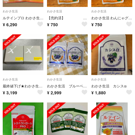
わかさ生活
わかさ生活
わかさ生活
ルテインプロ わかさ生活 3袋 ♦期限は十分あります。
【売約済】 わかさ生活 わんにゃグル 犬猫 グルコサミン サプリメント
わかさ生活 わんにゃグル 犬猫用 小型犬なら2か月分
¥
6,290
¥
750
¥
750
わかさ生活
わかさ生活
わかさ生活
最終値下げ★わかさ生活☆ビタミンX☆2箱set
わかさ生活 ブルーベリーアイ 2袋セットg
わかさ生活 カシスα
¥
3,199
¥
2,999
¥
1,880