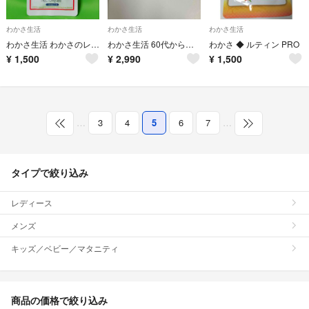
わかさ生活
わかさ生活
わかさ生活
わかさ生活 わかさのレスベラトロールPRO
わかさ生活 60代からの あたまサプリ 記憶力維持に 3ヶ月分
わかさ ◆ ルティン PRO
¥
1,500
¥
2,990
¥
1,500
…
3
4
5
6
7
…
タイプで絞り込み
レディース
メンズ
キッズ／ベビー／マタニティ
商品の価格で絞り込み