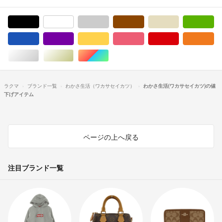
ブラック/黒色系
ホワイト/白色系
グレー/灰色系
ブラウン/茶色系
ベージュ系
グ
ブルー・ネイビー/青色系
パープル/紫色系
イエロー/黄色系
ピンク/桃色系
レッド/赤色系
オ
シルバー/銀色系
ゴールド/金色系
マルチカラー
ラクマ
ブランド一覧
わかさ生活（ワカサセイカツ）
わかさ生活(ワカサセイカツ)の値
下げアイテム
ページの上へ戻る
注目ブランド一覧