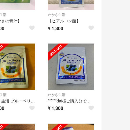
生活
わかさ生活
かさの青汁】
【ヒアルロン酸】
00
¥
1,300
生活
わかさ生活
わかさ生活 ブルーベリーアイ
******dai様ご購入分です*****
00
¥
1,300