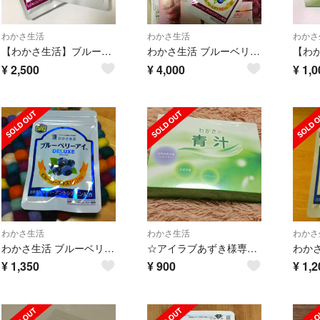
わかさ生活
わかさ生活
わかさ
【わかさ生活】ブルーベリーアイ SUPER
わかさ生活 ブルーベリーアイ 3袋セット 新品
【わ
¥
2,500
¥
4,000
¥
1,0
わかさ生活
わかさ生活
わかさ
わかさ生活 ブルーベリーアイ デラックス
☆アイラブあずき様専用☆
¥
1,350
¥
900
¥
1,2