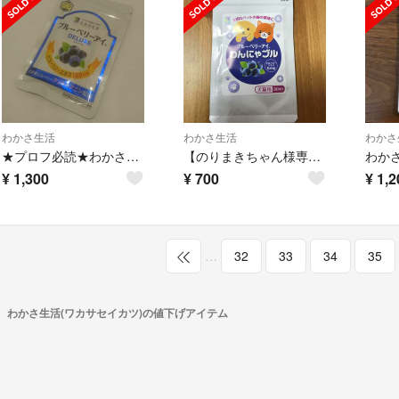
わかさ生活
わかさ生活
わかさ
★プロフ必読★わかさ生活 ブルーベリーアイ31粒
【のりまきちゃん様専用】ブルーベリーアイ わんにゃブル
¥
1,300
¥
700
¥
1,2
…
32
33
34
35
わかさ生活(ワカサセイカツ)の値下げアイテム