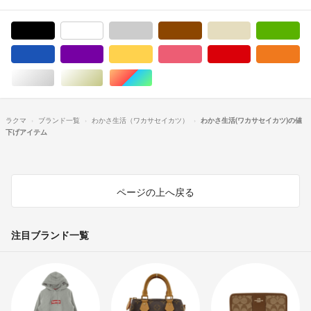
ブラック/黒色系
ホワイト/白色系
グレー/灰色系
ブラウン/茶色系
ベージュ系
グ
ブルー・ネイビー/青色系
パープル/紫色系
イエロー/黄色系
ピンク/桃色系
レッド/赤色系
オ
シルバー/銀色系
ゴールド/金色系
マルチカラー
ラクマ
ブランド一覧
わかさ生活（ワカサセイカツ）
わかさ生活(ワカサセイカツ)の値
下げアイテム
ページの上へ戻る
注目ブランド一覧