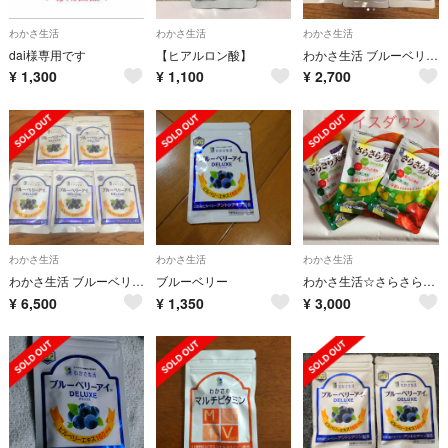
わかさ生活
わかさ生活
わかさ生活
dai様専用です
【ヒアルロン酸】
わかさ生活 ブルーベリーアイ 2袋セット
¥
1,300
¥
1,100
¥
2,700
わかさ生活
わかさ生活
わかさ生活
わかさ生活 ブルーベリーアイ 5袋セット
ブルーベリー
わかさ生活☆さらさら美流☆3ケ¥3000
¥
6,500
¥
1,350
¥
3,000