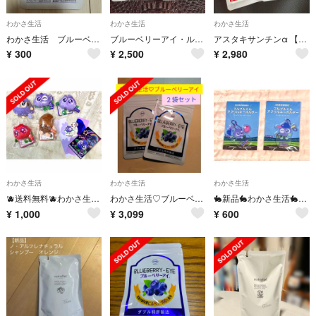
わかさ生活
わかさ生活
わかさ生活
わかさ生活 ブルーベリーアイ 7粒入り
ブルーベリーアイ・ルテイン
アスタキサンチンα 【わかさ生活】２袋
¥
300
¥
2,500
¥
2,980
わかさ生活
わかさ生活
わかさ生活
🫐送料無料🫐わかさ生活🫐ブルブルくんと仲間たち🫐コンプリートセットグッズセット🫐
わかさ生活♡ブルーベリーアイ
🐇新品🐇わかさ生活🐇花鈴のマウンド🐇期間限定🐇ブルブルくんアクリルキーホルダー🐇
¥
1,000
¥
3,099
¥
600