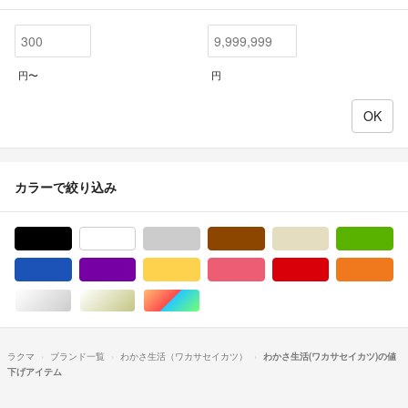
円〜
円
カラーで絞り込み
ブラック/黒色系
ホワイト/白色系
グレー/灰色系
ブラウン/茶色系
ベージュ系
グ
ブルー・ネイビー/青色系
パープル/紫色系
イエロー/黄色系
ピンク/桃色系
レッド/赤色系
オ
シルバー/銀色系
ゴールド/金色系
マルチカラー
ラクマ
ブランド一覧
わかさ生活（ワカサセイカツ）
わかさ生活(ワカサセイカツ)の値
下げアイテム