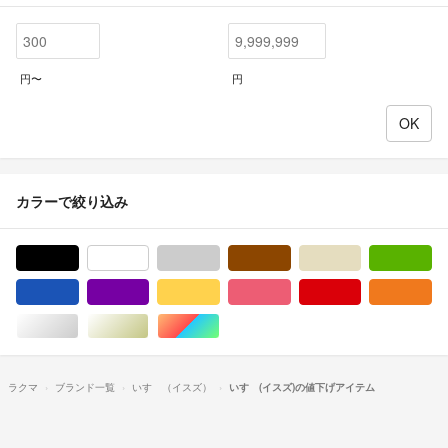
円〜
円
カラーで絞り込み
ブラック/黒色系
ホワイト/白色系
グレー/灰色系
ブラウン/茶色系
ベージュ系
グ
ブルー・ネイビー/青色系
パープル/紫色系
イエロー/黄色系
ピンク/桃色系
レッド/赤色系
オ
シルバー/銀色系
ゴールド/金色系
マルチカラー
ラクマ
ブランド一覧
いすゞ（イスズ）
いすゞ(イスズ)の値下げアイテム