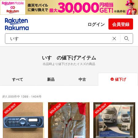
ログイン
会員登録
いすゞの値下げアイテム
出品時より値下げされたイスズの商品
すべて
新品
中古
値下げ
約1,000件中 1369 - 1404件