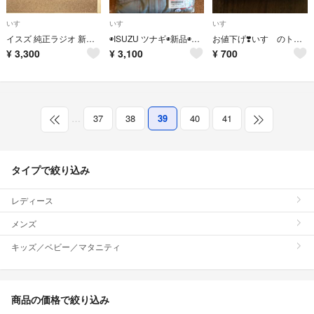
いすゞ
いすゞ
いすゞ
イスズ 純正ラジオ 新車外し
◉ISUZU ツナギ◉新品◉LLサイズ◉
お値下げ❣️いすゞのトラック CD ★
¥
3,300
¥
3,100
¥
700
…
37
38
39
40
41
タイプで絞り込み
レディース
メンズ
キッズ／ベビー／マタニティ
商品の価格で絞り込み