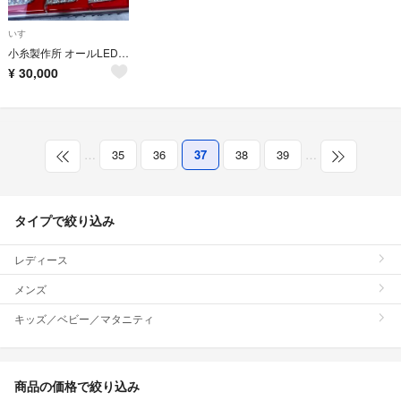
いすゞ
小糸製作所 オールLED リアコンビネーション テールランプ
¥
30,000
…
35
36
37
38
39
…
タイプで絞り込み
レディース
メンズ
キッズ／ベビー／マタニティ
商品の価格で絞り込み