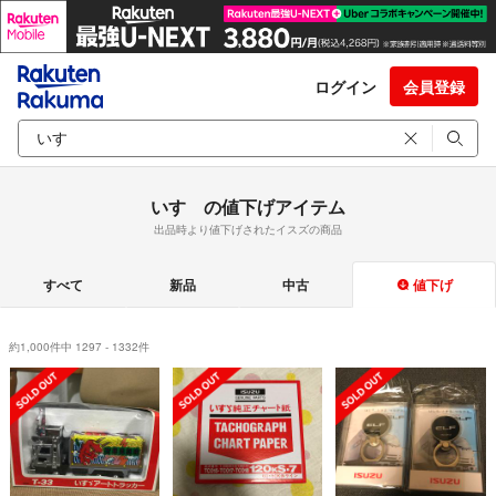
ログイン
会員登録
いすゞの値下げアイテム
出品時より値下げされたイスズの商品
すべて
新品
中古
値下げ
約1,000件中 1297 - 1332件