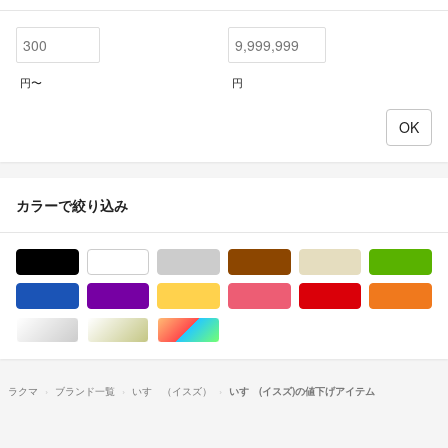
円〜
円
カラーで絞り込み
ブラック/黒色系
ホワイト/白色系
グレー/灰色系
ブラウン/茶色系
ベージュ系
グ
ブルー・ネイビー/青色系
パープル/紫色系
イエロー/黄色系
ピンク/桃色系
レッド/赤色系
オ
シルバー/銀色系
ゴールド/金色系
マルチカラー
ラクマ
ブランド一覧
いすゞ（イスズ）
いすゞ(イスズ)の値下げアイテム