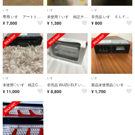
いすゞ
いすゞ
いすゞ
専用 いすゞ アートトラッカー ダイヤペット トラック ヨネザワ
未使用！いすゞ 純正チャート紙 6個セット
非売品 いすゞ ＥＬＦエルフ スマホリング 2つセット
¥
7,000
¥
1,380
¥
800
いすゞ
いすゞ
いすゞ
未使用◇いすゞ純正CDデッキ
非売品 ISUZU ELF いすゞエルフ トラック ミニカー 新品 箱潰れ
新品未使用品◇いすゞ純正AM/FMラジオ
¥
11,000
¥
8,800
¥
1,700