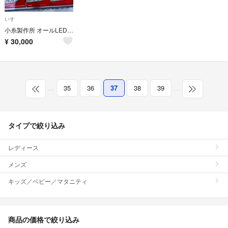
いすゞ
小糸製作所 オールLED リアコンビネーション テールランプ
¥
30,000
…
35
36
37
38
39
…
タイプで絞り込み
レディース
メンズ
キッズ／ベビー／マタニティ
商品の価格で絞り込み