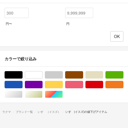
円〜
円
カラーで絞り込み
ブラック/黒色系
ホワイト/白色系
グレー/灰色系
ブラウン/茶色系
ベージュ系
グ
ブルー・ネイビー/青色系
パープル/紫色系
イエロー/黄色系
ピンク/桃色系
レッド/赤色系
オ
シルバー/銀色系
ゴールド/金色系
マルチカラー
ラクマ
ブランド一覧
いすゞ（イスズ）
いすゞ(イスズ)の値下げアイテム