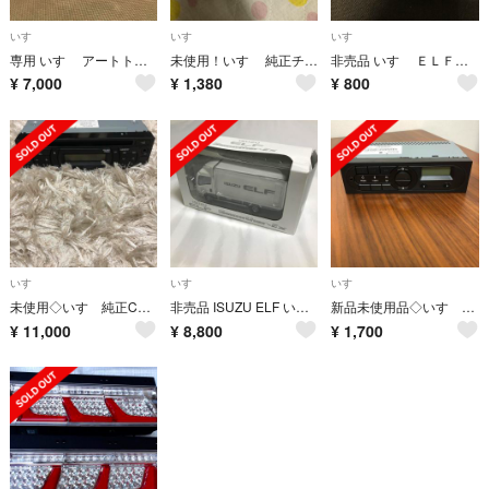
いすゞ
いすゞ
いすゞ
専用 いすゞ アートトラッカー ダイヤペット トラック ヨネザワ
未使用！いすゞ 純正チャート紙 6個セット
非売品 いすゞ ＥＬＦエルフ スマホリング 2つセット
¥
7,000
¥
1,380
¥
800
いすゞ
いすゞ
いすゞ
未使用◇いすゞ純正CDデッキ
非売品 ISUZU ELF いすゞエルフ トラック ミニカー 新品 箱潰れ
新品未使用品◇いすゞ純正AM/FMラジオ
¥
11,000
¥
8,800
¥
1,700