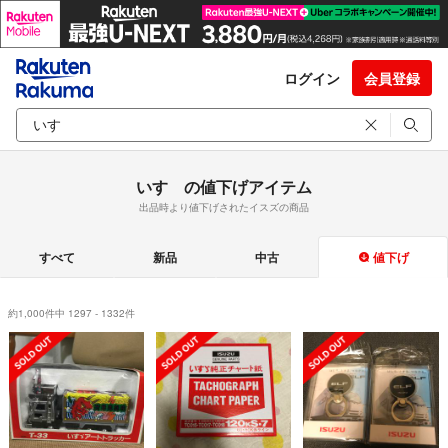
ログイン
会員登録
いすゞの値下げアイテム
出品時より値下げされたイスズの商品
すべて
新品
中古
値下げ
約1,000件中 1297 - 1332件