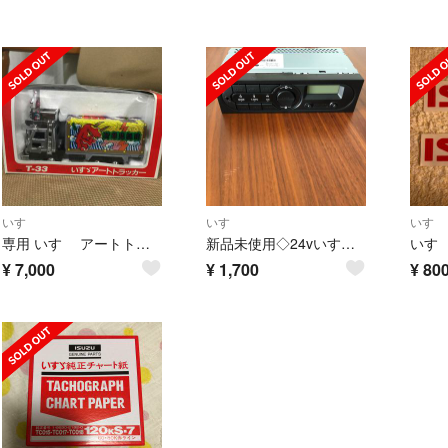
いすゞ
いすゞ
いすゞ
専用 いすゞ アートトラッカー ダイヤペット トラック ヨネザワ
新品未使用◇24vいすゞ純正AM/FMラジオ
いす
¥
7,000
¥
1,700
¥
80