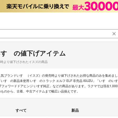
いすゞの値下げアイテム
品時より値下げされたイスズの商品
人気ブランドいすゞ（イスズ）の発売時より値下げされたお得な商品のみを集めまし
「いすゞの新品未使用 いすゞのトラック エルフ ELF 非売品 ISUZU」「いすゞ
07フォワードドアヒンジ いすず純正」などの商品があります。ラクマでは現在1,0
のものから、古着、中古アイテムまで幅広い品揃えです。
すべて
新品