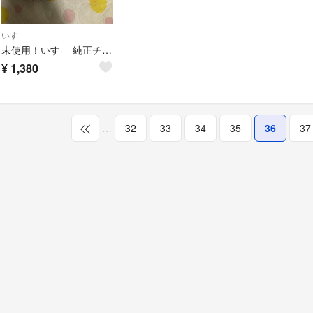
いすゞ
未使用！いすゞ 純正チャート紙 6個セット
¥
1,380
…
32
33
34
35
36
37