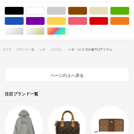
ブラック/黒色系
ホワイト/白色系
グレー/灰色系
ブラウン/茶色系
ベージュ系
グ
ブルー・ネイビー/青色系
パープル/紫色系
イエロー/黄色系
ピンク/桃色系
レッド/赤色系
オ
シルバー/銀色系
ゴールド/金色系
マルチカラー
ラクマ
ブランド一覧
いすゞ（イスズ）
いすゞ(イスズ)の値下げアイテム
ページの上へ戻る
注目ブランド一覧