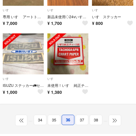
いすゞ
いすゞ
いすゞ
専用 いすゞ アートトラッカー ダイヤペット トラック ヨネザワ
新品未使用◇24vいすゞ純正AM/FMラジオ
いすゞステッカー
¥
7,000
¥
1,700
¥
800
いすゞ
いすゞ
ISUZU ステッカー🚛セット
未使用！いすゞ 純正チャート紙 6個セット
¥
1,000
¥
1,380
…
34
35
36
37
38
…