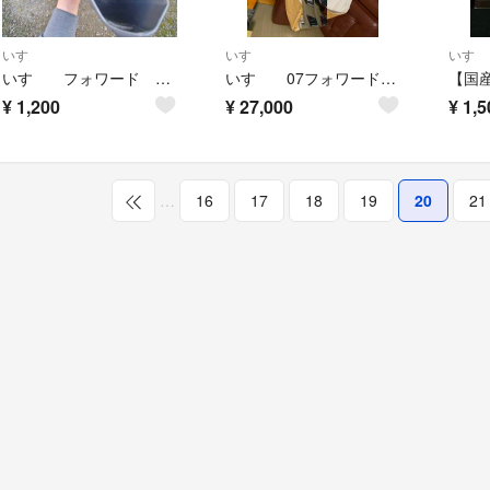
いすゞ
いすゞ
いすゞ
いすゞ フォワード 運転席ドアポケット いすず
いすゞ 07フォワード ワイド 後期型 純正メッキグリル
¥
1,200
¥
27,000
¥
1,5
…
16
17
18
19
20
21