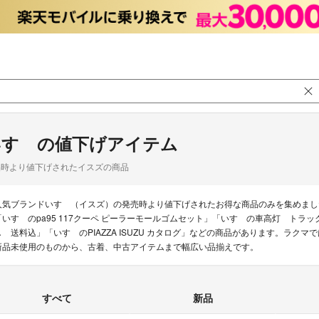
いすゞの値下げアイテム
品時より値下げされたイスズの商品
人気ブランドいすゞ（イスズ）の発売時より値下げされたお得な商品のみを集めまし
「いすゞのpa95 117クーペ ピーラーモールゴムセット」「いすゞの車高灯 トラ
し 送料込」「いすゞのPIAZZA ISUZU カタログ」などの商品があります。ラクマ
新品未使用のものから、古着、中古アイテムまで幅広い品揃えです。
すべて
新品