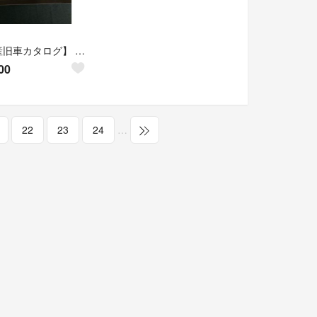
【国産旧車カタログ】 イスズ FFジェミニ
00
22
23
24
…