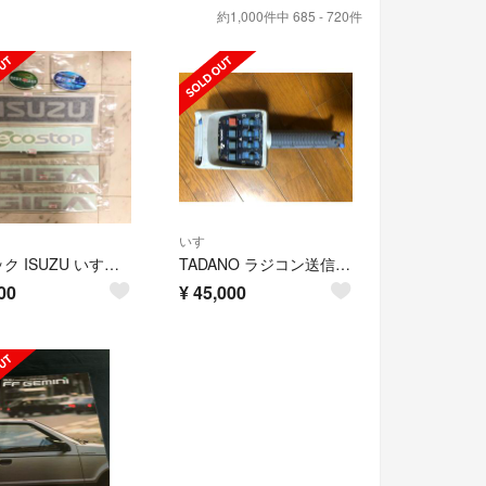
約1,000件中 685 - 720件
いすゞ
トラック ISUZU いすゞ ギガ ステッカー
TADANO ラジコン送信機 タダノ ユニック
00
¥
45,000