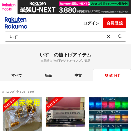
ログイン
会員登録
いすゞの値下げアイテム
出品時より値下げされたイスズの商品
すべて
新品
中古
値下げ
約1,000件中 505 - 540件