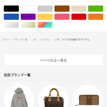
ブラック/黒色系
ホワイト/白色系
グレー/灰色系
ブラウン/茶色系
ベージュ系
グ
ブルー・ネイビー/青色系
パープル/紫色系
イエロー/黄色系
ピンク/桃色系
レッド/赤色系
オ
シルバー/銀色系
ゴールド/金色系
マルチカラー
ラクマ
ブランド一覧
いすゞ（イスズ）
いすゞ(イスズ)の値下げアイテム
ページの上へ戻る
注目ブランド一覧