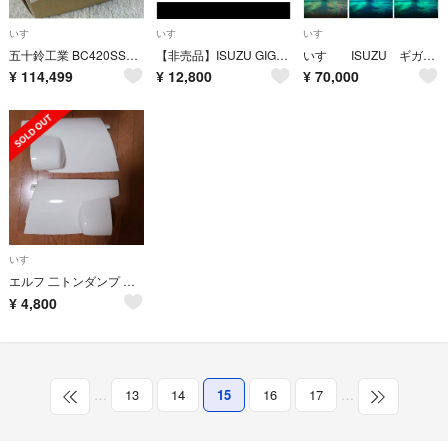
いすゞ
いすゞ
いすゞ
五十鈴工業 BC420SSSCi vintage リール 新品 送込
【非売品】ISUZU GIGA ギガ トラック模型
いすゞ ISUZU ギガ GIGA シーケンシャル LED ウインカー フルカラ
¥
114,499
¥
12,800
¥
70,000
いすゞ
エルフ 二トンダンプ コーナーパネル
¥
4,800
…
13
14
15
16
17
…