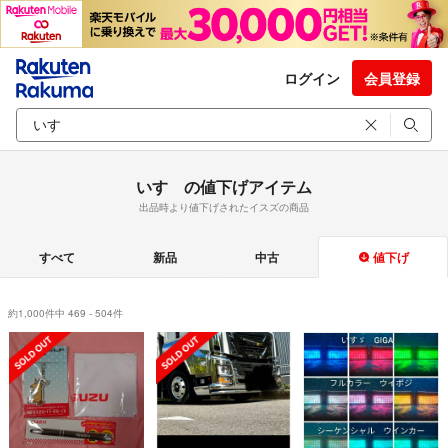
ログイン
会員登録
いすゞの値下げアイテム
出品時より値下げされたイスズの商品
すべて
新品
中古
値下げ
約1,000件中 469 - 504件