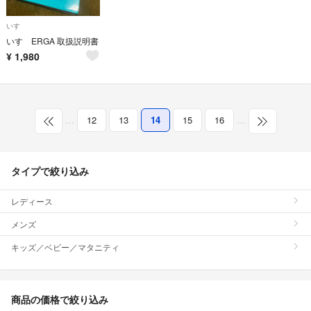
いすゞ
いすゞERGA 取扱説明書
¥
1,980
…
12
13
14
15
16
…
タイプで絞り込み
レディース
メンズ
キッズ／ベビー／マタニティ
商品の価格で絞り込み