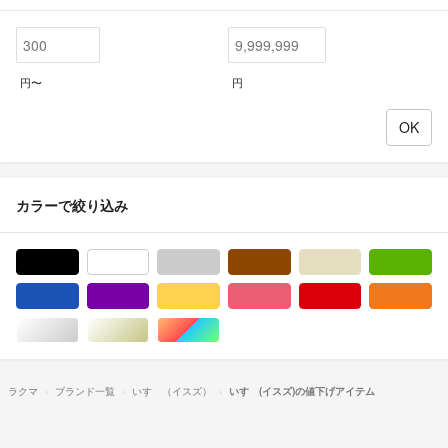
円〜
円
カラーで絞り込み
ブラック/黒色系
ホワイト/白色系
グレー/灰色系
ブラウン/茶色系
ベージュ系
グ
ブルー・ネイビー/青色系
パープル/紫色系
イエロー/黄色系
ピンク/桃色系
レッド/赤色系
オ
シルバー/銀色系
ゴールド/金色系
マルチカラー
ラクマ
ブランド一覧
いすゞ（イスズ）
いすゞ(イスズ)の値下げアイテム