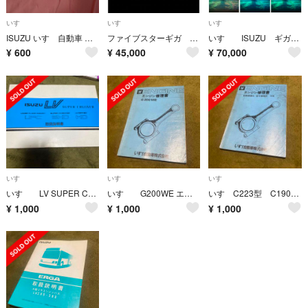
いすゞ
いすゞ
いすゞ
ISUZU いすゞ自動車 タッチペン タオル キーホルダー
ファイブスターギガ パイプバンパー
いすゞ ISUZU ギガ GIGA シーケンシャル LED ウインカー フルカラ
¥
600
¥
45,000
¥
70,000
いすゞ
いすゞ
いすゞ
いすゞ LV SUPER CRUISER 取扱説明書
いすゞ G200WE エンジン修理書
いすゞC223型 C190型 エンジン修理書
¥
1,000
¥
1,000
¥
1,000