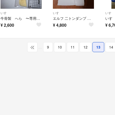
いすゞ
いすゞ
いすゞ
牛骨製 へら 〜専用となります〜
エルフ 二トンダンプ コーナーパネル
¥
2,600
¥
4,800
¥
6,7
…
9
10
11
12
13
14