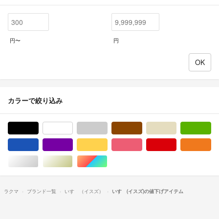
円〜
円
カラーで絞り込み
ブラック/黒色系
ホワイト/白色系
グレー/灰色系
ブラウン/茶色系
ベージュ系
グ
ブルー・ネイビー/青色系
パープル/紫色系
イエロー/黄色系
ピンク/桃色系
レッド/赤色系
オ
シルバー/銀色系
ゴールド/金色系
マルチカラー
ラクマ
ブランド一覧
いすゞ（イスズ）
いすゞ(イスズ)の値下げアイテム