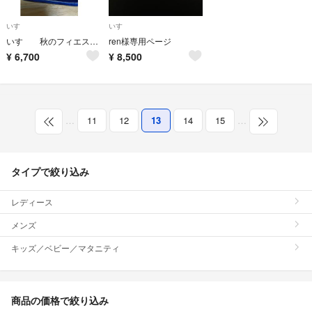
いすゞ
いすゞ
いすゞ 秋のフィエスタ 純銀製キーホルダー
ren様専用ページ
¥
6,700
¥
8,500
…
11
12
13
14
15
…
タイプで絞り込み
レディース
メンズ
キッズ／ベビー／マタニティ
商品の価格で絞り込み