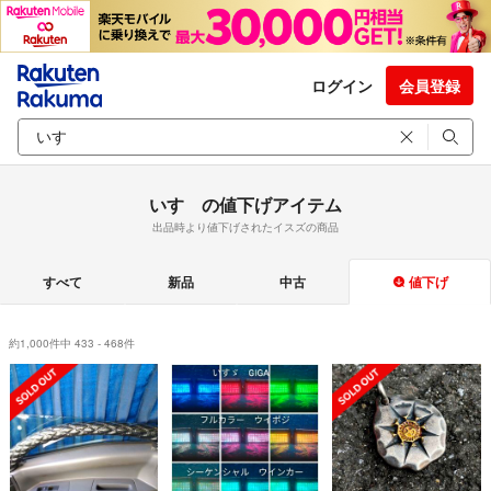
ログイン
会員登録
いすゞの値下げアイテム
出品時より値下げされたイスズの商品
すべて
新品
中古
値下げ
約1,000件中 433 - 468件