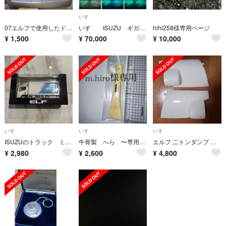
いすゞ
07エルフで使用したドアハンドルカバー
いすゞ ISUZU ギガ GIGA シーケンシャル LED ウインカー フルカラ
hihi258様専用ページ
¥
1,500
¥
70,000
¥
10,000
いすゞ
いすゞ
いすゞ
ISUZUのトラック ミニカー
牛骨製 へら 〜専用となります〜
エルフ 二トンダンプ コーナーパネル
¥
2,980
¥
2,600
¥
4,800