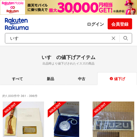
ログイン
会員登録
いすゞの値下げアイテム
出品時より値下げされたイスズの商品
すべて
新品
中古
値下げ
約1,000件中 361 - 396件