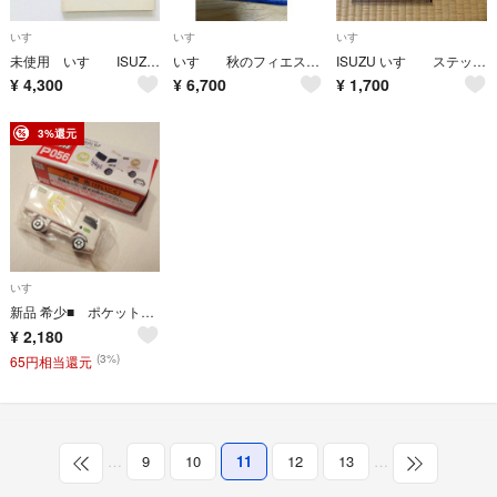
いすゞ
いすゞ
いすゞ
未使用 いすゞ ISUZU ネームプレート キーホルダー ピアッツァネロ
いすゞ 秋のフィエスタ 純銀製キーホルダー
ISUZU いすゞ ステッカー トラック いすず
¥
4,300
¥
6,700
¥
1,700
3%還元
いすゞ
新品 希少■ ポケットトミカ P056■ いすゞ コープデリトラック エルフ 白
¥
2,180
(3%)
65円相当還元
…
9
10
11
12
13
…