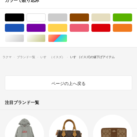
ブラック/黒色系
ホワイト/白色系
グレー/灰色系
ブラウン/茶色系
ベージュ系
グ
ブルー・ネイビー/青色系
パープル/紫色系
イエロー/黄色系
ピンク/桃色系
レッド/赤色系
オ
シルバー/銀色系
ゴールド/金色系
マルチカラー
ラクマ
ブランド一覧
いすゞ（イスズ）
いすゞ(イスズ)の値下げアイテム
ページの上へ戻る
注目ブランド一覧