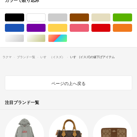
ブラック/黒色系
ホワイト/白色系
グレー/灰色系
ブラウン/茶色系
ベージュ系
グ
ブルー・ネイビー/青色系
パープル/紫色系
イエロー/黄色系
ピンク/桃色系
レッド/赤色系
オ
シルバー/銀色系
ゴールド/金色系
マルチカラー
ラクマ
ブランド一覧
いすゞ（イスズ）
いすゞ(イスズ)の値下げアイテム
ページの上へ戻る
注目ブランド一覧