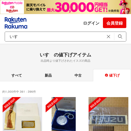
ログイン
会員登録
いすゞの値下げアイテム
出品時より値下げされたイスズの商品
すべて
新品
中古
値下げ
約1,000件中 361 - 396件