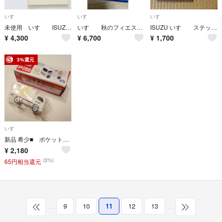
いすゞ
いすゞ
いすゞ
未使用 いすゞ ISUZU ネームプレート キーホルダー ピアッツァネロ
いすゞ 秋のフィエスタ 純銀製キーホルダー
ISUZU いすゞ ステッカー トラック いすず
¥
4,300
¥
6,700
¥
1,700
3%還元
いすゞ
新品 希少■ ポケットトミカ P056■ いすゞ コープデリトラック エルフ 白
¥
2,180
(3%)
65円相当還元
…
9
10
11
12
13
…