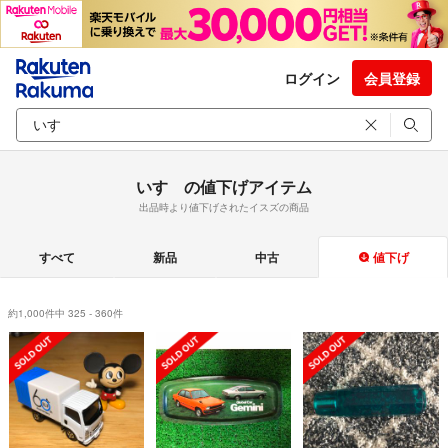
ログイン
会員登録
いすゞの値下げアイテム
出品時より値下げされたイスズの商品
すべて
新品
中古
値下げ
約1,000件中 325 - 360件