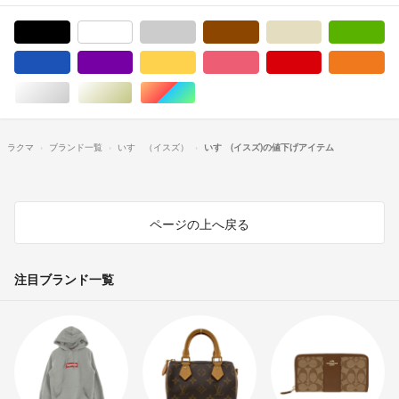
ブラック/黒色系
ホワイト/白色系
グレー/灰色系
ブラウン/茶色系
ベージュ系
グ
ブルー・ネイビー/青色系
パープル/紫色系
イエロー/黄色系
ピンク/桃色系
レッド/赤色系
オ
シルバー/銀色系
ゴールド/金色系
マルチカラー
ラクマ
ブランド一覧
いすゞ（イスズ）
いすゞ(イスズ)の値下げアイテム
ページの上へ戻る
注目ブランド一覧