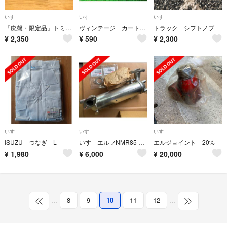
いすゞ
いすゞ
いすゞ
『廃盤・限定品』トミカ いすゞ エルフ 60周年記念 860個数量限定品
ヴィンテージ カートレイ
トラック シフトノブ
¥
2,350
¥
590
¥
2,300
いすゞ
いすゞ
いすゞ
ISUZU つなぎ L
いすゞエルフNMR85 EGRクーラー ガスケット付き 新品未使用品
エルジョイント 20%
¥
1,980
¥
6,000
¥
20,000
…
8
9
10
11
12
…