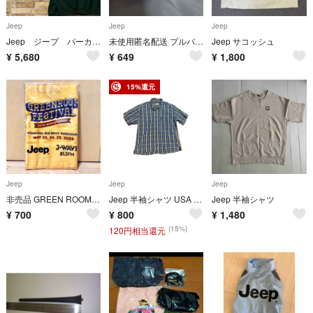
Jeep
Jeep
Jeep
Jeep ジープ パーカー スウェット ビッグシルエット グリーン XL
未使用匿名配送 プルバックカー Jeep ジープ ブルー 車
Jeep サコッシュ
¥
5,680
¥
649
¥
1,800
15%還元
Jeep
Jeep
Jeep
非売品 GREEN ROOM × Jeep × J-WAVE - フェイスタオル
Jeep 半袖シャツ USA L ブルーチェック
Jeep 半袖シャツ
¥
700
¥
800
¥
1,480
(15%)
120円相当還元