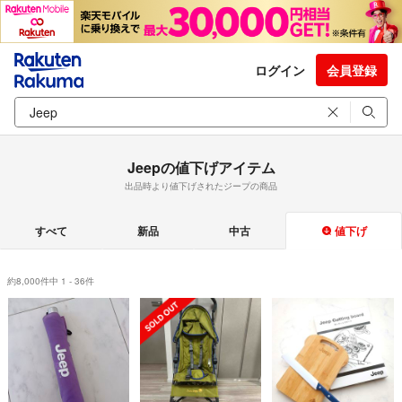
ログイン
会員登録
Jeepの値下げアイテム
出品時より値下げされたジープの商品
すべて
新品
中古
値下げ
約8,000件中 1 - 36件