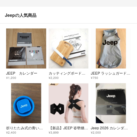
Jeepの人気商品
JEEP カレンダー
カッティングボード＆ブレッドナイフセット 食パン型
JEEP ラッシュガード ドッグウェア ダックス
¥1,200
¥2,200
¥750
折りたたみ式の青いシリコンカップ、Jeepのロゴ入り
【新品】JEEP 姿勢矯正ベルト 男女兼用 背筋サポーター 猫背矯正ベルト
Jeep 2026 カレンダー 2個セット
¥2,400
¥3,899
¥2,000