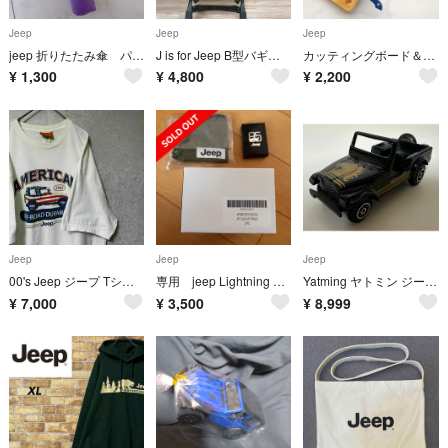
Jeep
Jeep
Jeep
jeep 折りたたみ傘 パープル
J is for Jeep B型バギー カーキ
カッティングボード＆ブレッドナイフセット 食パン型
¥
1,300
¥
4,800
¥
2,200
Jeep
Jeep
Jeep
00's Jeep ジープ Tシャツ 半袖 企業ロゴ 車 ゆるダボ 2XL
専用 jeep Lightning 財布 キーホルダー マグカップ
Yatming ヤトミン ジープ ミニカー(1/64)NO.1608 Jeep
¥
7,000
¥
3,500
¥
8,999