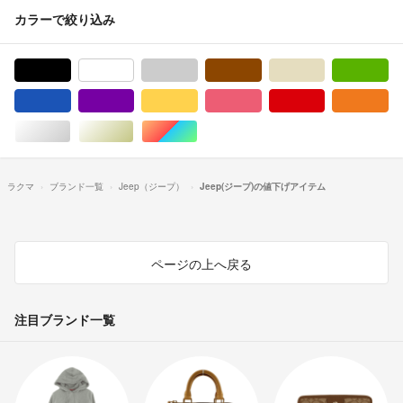
カラーで絞り込み
ブラック/黒色系
ホワイト/白色系
グレー/灰色系
ブラウン/茶色系
ベージュ系
グ
ブルー・ネイビー/青色系
パープル/紫色系
イエロー/黄色系
ピンク/桃色系
レッド/赤色系
オ
シルバー/銀色系
ゴールド/金色系
マルチカラー
ラクマ
ブランド一覧
Jeep（ジープ）
Jeep(ジープ)の値下げアイテム
ページの上へ戻る
注目ブランド一覧