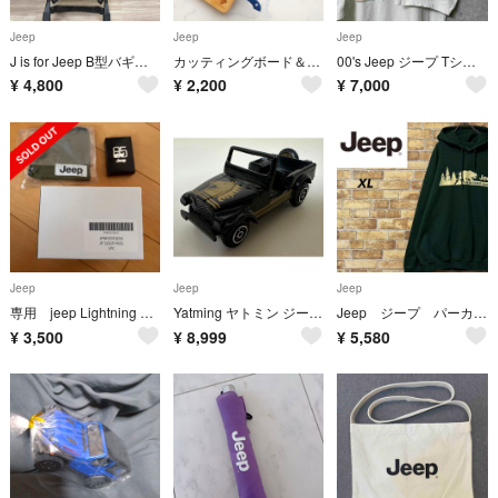
Jeep
Jeep
Jeep
J is for Jeep B型バギー カーキ
カッティングボード＆ブレッドナイフセット 食パン型
00's Jeep ジープ Tシャツ 半袖 企業ロゴ 車 ゆるダボ 2XL
¥
4,800
¥
2,200
¥
7,000
Jeep
Jeep
Jeep
専用 jeep Lightning 財布 キーホルダー マグカップ
Yatming ヤトミン ジープ ミニカー(1/64)NO.1608 Jeep
Jeep ジープ パーカー スウェット ビッグシルエット グリーン XL
¥
3,500
¥
8,999
¥
5,580