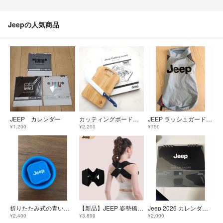
Jeepの人気商品
JEEP カレンダー
カッティングボード＆ブレッドナイフセット 食パン型
JEEP ラッシュガード ドッグウェア ダックス
¥1,200
¥2,200
¥750
折りたたみ式の青いシリコンカップ、Jeepのロゴ入り
【新品】JEEP 姿勢矯正ベルト 男女兼用 背筋サポーター 猫背矯正ベルト
Jeep 2026 カレンダー 2個セット
¥2,400
¥3,899
¥2,000