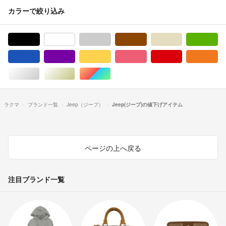
カラーで絞り込み
ブラック/黒色系
ホワイト/白色系
グレー/灰色系
ブラウン/茶色系
ベージュ系
グ
ブルー・ネイビー/青色系
パープル/紫色系
イエロー/黄色系
ピンク/桃色系
レッド/赤色系
オ
シルバー/銀色系
ゴールド/金色系
マルチカラー
ラクマ
ブランド一覧
Jeep（ジープ）
Jeep(ジープ)の値下げアイテム
ページの上へ戻る
注目ブランド一覧