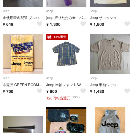
Jeep
Jeep
Jeep
未使用匿名配送 プルバックカー Jeep ジープ ブルー 車
jeep 折りたたみ傘 パープル
Jeep サコッシュ
¥
649
¥
1,300
¥
1,800
15%還元
Jeep
Jeep
Jeep
非売品 GREEN ROOM × Jeep × J-WAVE - フェイスタオル
Jeep 半袖シャツ USA L ブルーチェック
Jeep 半袖シャツ
¥
700
¥
800
¥
1,480
(15%)
120円相当還元