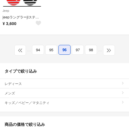
Jeep
jeepラングラーjlステアリングホイールトリム
¥
3,600
…
94
95
96
97
98
…
タイプで絞り込み
レディース
メンズ
キッズ／ベビー／マタニティ
商品の価格で絞り込み