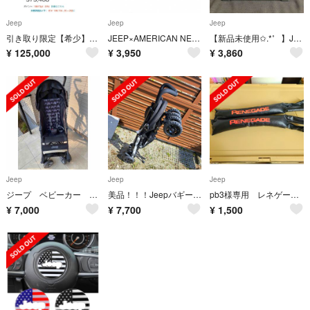
Jeep
Jeep
Jeep
引き取り限定【希少】輸入 ラングラー ジープ ベッド JEEP
JEEP×AMERICAN NEEDLE CAP(ネイビー)
【新品未使用✩.*˚⠀】Jeep クーラーボックス
¥
125,000
¥
3,950
¥
3,860
Jeep
Jeep
Jeep
ジープ ベビーカー スポーツリミテッド
美品！！！Jeepバギー再値下げ
pb3様専用 レネゲード シート コンソール クッション ２個
¥
7,000
¥
7,700
¥
1,500