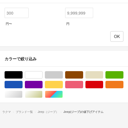
円〜
円
カラーで絞り込み
ブラック/黒色系
ホワイト/白色系
グレー/灰色系
ブラウン/茶色系
ベージュ系
グ
ブルー・ネイビー/青色系
パープル/紫色系
イエロー/黄色系
ピンク/桃色系
レッド/赤色系
オ
シルバー/銀色系
ゴールド/金色系
マルチカラー
ラクマ
ブランド一覧
Jeep（ジープ）
Jeep(ジープ)の値下げアイテム