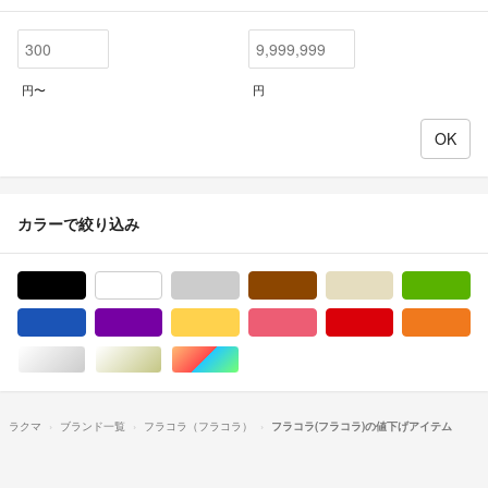
円〜
円
カラーで絞り込み
ブラック/黒色系
ホワイト/白色系
グレー/灰色系
ブラウン/茶色系
ベージュ系
グ
ブルー・ネイビー/青色系
パープル/紫色系
イエロー/黄色系
ピンク/桃色系
レッド/赤色系
オ
シルバー/銀色系
ゴールド/金色系
マルチカラー
ラクマ
ブランド一覧
フラコラ（フラコラ）
フラコラ(フラコラ)の値下げアイテム