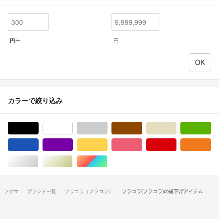
円〜
円
カラーで絞り込み
ブラック/黒色系
ホワイト/白色系
グレー/灰色系
ブラウン/茶色系
ベージュ系
グ
ブルー・ネイビー/青色系
パープル/紫色系
イエロー/黄色系
ピンク/桃色系
レッド/赤色系
オ
シルバー/銀色系
ゴールド/金色系
マルチカラー
ラクマ
ブランド一覧
フラコラ（フラコラ）
フラコラ(フラコラ)の値下げアイテム