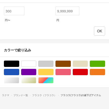
円〜
円
カラーで絞り込み
ブラック/黒色系
ホワイト/白色系
グレー/灰色系
ブラウン/茶色系
ベージュ系
グ
ブルー・ネイビー/青色系
パープル/紫色系
イエロー/黄色系
ピンク/桃色系
レッド/赤色系
オ
シルバー/銀色系
ゴールド/金色系
マルチカラー
ラクマ
ブランド一覧
フラコラ（フラコラ）
フラコラ(フラコラ)の値下げアイテム