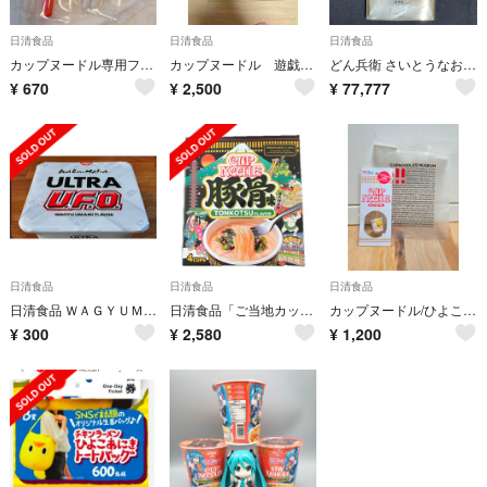
日清食品
日清食品
日清食品
カップヌードル専用フォーク
カップヌードル 遊戯王 20個入り1ケース インスタントフュージョン
どん兵衛 さいとうなおき どんぎつねカード 全5種 コンプリート 開封済み
¥
670
¥
2,500
¥
77,777
日清食品
日清食品
日清食品
日清食品 ＷＡＧＹＵＭＡＦＩＡＵＦＯ
日清食品「ご当地カップヌードルミニ 豚骨味 4食入り」×4箱 動物性原料不使用
カップヌードル/ひよこちゃん/ご当地/キーホルダー//雑貨/置物/可愛い/限定品
¥
300
¥
2,580
¥
1,200