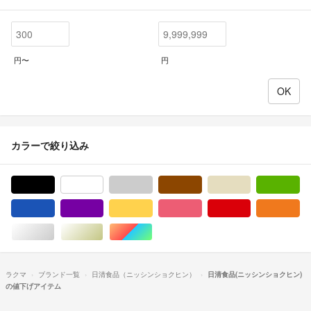
円〜
円
カラーで絞り込み
ブラック/黒色系
ホワイト/白色系
グレー/灰色系
ブラウン/茶色系
ベージュ系
グ
ブルー・ネイビー/青色系
パープル/紫色系
イエロー/黄色系
ピンク/桃色系
レッド/赤色系
オ
シルバー/銀色系
ゴールド/金色系
マルチカラー
ラクマ
ブランド一覧
日清食品（ニッシンショクヒン）
日清食品(ニッシンショクヒン)
の値下げアイテム