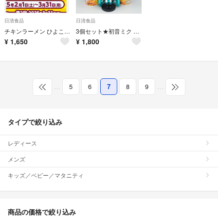
日清食品
日清食品
チキンラーメン ひよこあにきバッグ
3個セット★初音ミク 限定販売★日清カップヌードル★トムヤムクン クリーミー味
¥
1,650
¥
1,800
…
5
6
7
8
9
…
タイプで絞り込み
レディース
メンズ
キッズ／ベビー／マタニティ
商品の価格で絞り込み