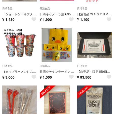
日清食品
日清食品
日清食品
「ショートケーキフタどめフィギュア」 日清食品 限定品・非売品
日清キャノーラ油★350g×4本＆エキストラバージンオリーブオイル 145g2本
日清食品 ＷＡＧＹＵＭＡＦＩＡＵＦＯ 5個セット
¥
1,480
¥
1,900
¥
1,100
日清食品
日清食品
日清食品
［カップラーメン］みそきん×3 + 辛みそきん×3 計6個セット 食べ比べ
日清☆チキンラーメン グッズセット☆カレーメシぬいぐるみ ハンカチ 三角巾など
【非売品・限定150個】カップヌードルクエストII 麻雀牌
¥
3,000
¥
1,500
¥
93,500