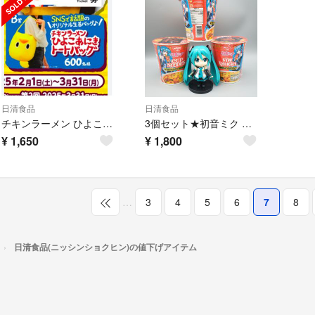
日清食品
日清食品
チキンラーメン ひよこあにきバッグ
3個セット★初音ミク 限定販売★日清カップヌードル★トムヤムクン クリーミー味
¥
1,650
¥
1,800
…
3
4
5
6
7
8
日清食品(ニッシンショクヒン)の値下げアイテム