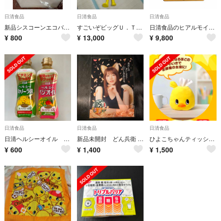
日清食品
日清食品
日清食品
新品シスコーンエコバッグ当選品非売品
すごいぞビッグＵ．Ｔ．130㎝等身大くねくねフィギュア
日清食品のヒアルモイスト発酵液 60本セット
¥
800
¥
13,000
¥
9,800
日清食品
日清食品
日清食品
日清ヘルシーオイル 緊急値下げ
新品未開封 どん兵衛 どんぎつね 吉岡里帆 クリアファイル
ひよこちゃんティッシュカバー 日清
¥
600
¥
1,400
¥
1,500