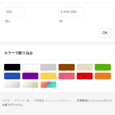
円〜
円
カラーで絞り込み
ブラック/黒色系
ホワイト/白色系
グレー/灰色系
ブラウン/茶色系
ベージュ系
グ
ブルー・ネイビー/青色系
パープル/紫色系
イエロー/黄色系
ピンク/桃色系
レッド/赤色系
オ
シルバー/銀色系
ゴールド/金色系
マルチカラー
ラクマ
ブランド一覧
日清食品（ニッシンショクヒン）
日清食品(ニッシンショクヒン)
の値下げアイテム