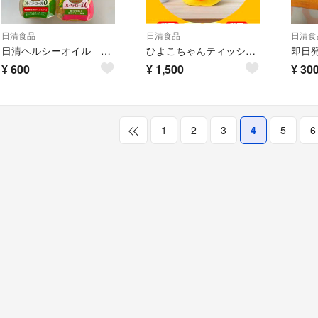
日清食品
日清食品
日清食
日清ヘルシーオイル 緊急値下げ
ひよこちゃんティッシュカバー 日清
¥
600
¥
1,500
¥
30
1
2
3
4
5
6