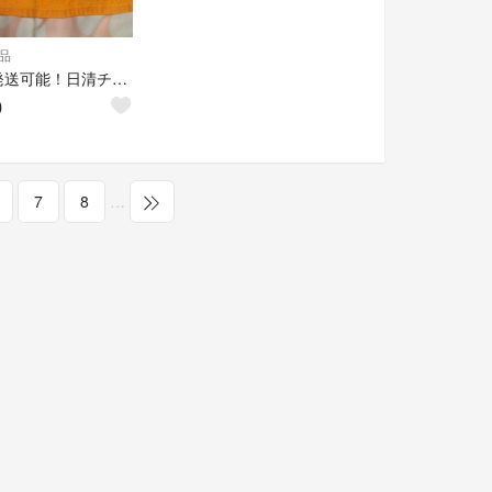
品
即日発送可能！日清チキンラーメン★バンドタオル
0
7
8
…