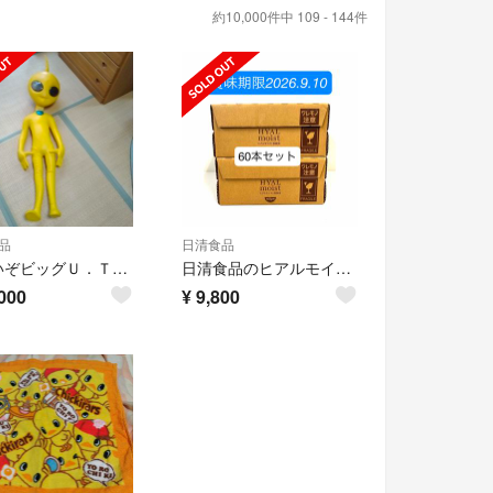
約10,000件中 109 - 144件
品
日清食品
すごいぞビッグＵ．Ｔ．130㎝等身大くねくねフィギュア
日清食品のヒアルモイスト発酵液 60本セット
000
¥
9,800