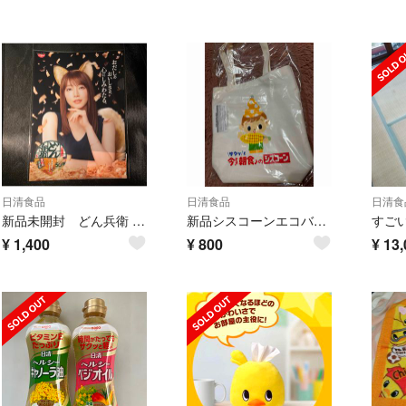
日清食品
日清食品
日清食
新品未開封 どん兵衛 どんぎつね 吉岡里帆 クリアファイル
新品シスコーンエコバッグ当選品非売品
¥
1,400
¥
800
¥
13,