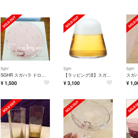
Sghr
Sghr
Sghr
SGHR スガハラ ドロップレット 15㎝丸皿
【ラッピング済】スガハラ 富士山グラス
¥
1,500
¥
3,100
¥
1,0