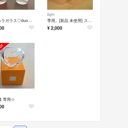
Sghr
スガハラガラス♡duoペアグラス
専用。[新品 未使用] スガハラ ガラスコップ 二個セット
00
¥
2,000
y様 専用☆
00