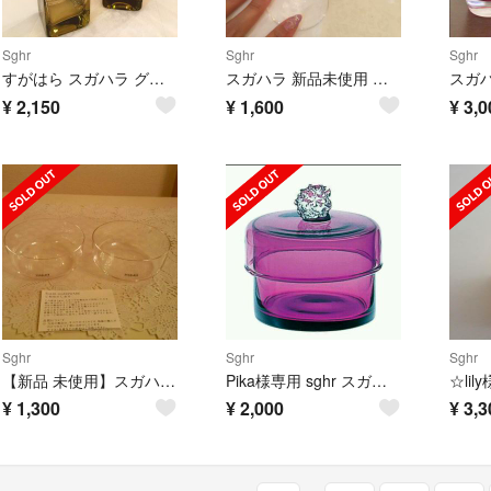
Sghr
Sghr
Sghr
すがはら スガハラ グラス 花器 新品未使用 箱あり
スガハラ 新品未使用 グラス
¥
2,150
¥
1,600
¥
3,0
Sghr
Sghr
Sghr
【新品 未使用】スガハラ 鉢 二つセット
Pika様専用 sghr スガハラ 小物入れ
☆lil
¥
1,300
¥
2,000
¥
3,3