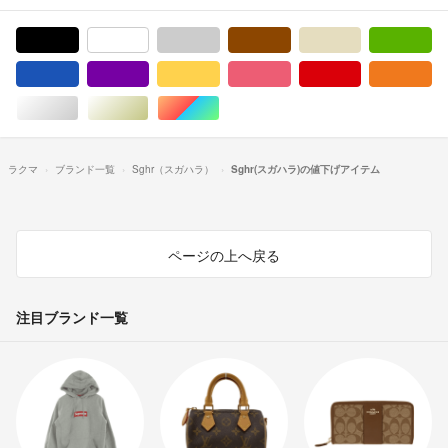
ブラック/黒色系
ホワイト/白色系
グレー/灰色系
ブラウン/茶色系
ベージュ系
グ
ブルー・ネイビー/青色系
パープル/紫色系
イエロー/黄色系
ピンク/桃色系
レッド/赤色系
オ
シルバー/銀色系
ゴールド/金色系
マルチカラー
ラクマ
ブランド一覧
Sghr（スガハラ）
Sghr(スガハラ)の値下げアイテム
ページの上へ戻る
注目ブランド一覧