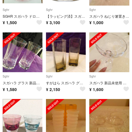
Sghr
Sghr
Sghr
SGHR スガハラ ドロップレット 15㎝丸皿
【ラッピング済】スガハラ 富士山グラス
スガハラ ねじり箸置き 新品未使用
¥
1,500
¥
3,100
¥
1,000
Sghr
Sghr
Sghr
スガハラ グラス 新品未使用 ガラス
すがはら スガハラ グラス 花器 新品未使用 箱あり
スガハラ 新品未使用 グラス
¥
1,580
¥
2,150
¥
1,600