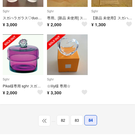
Sghr
Sghr
Sghr
スガハラガラス♡duoペアグラス
専用。[新品 未使用] スガハラ ガラスコップ 二個セット
【新品 未使用】スガハラ 鉢 二つセット
¥
3,000
¥
2,000
¥
1,300
Sghr
Sghr
Pika様専用 sghr スガハラ 小物入れ
☆lily様 専用☆
¥
2,000
¥
3,300
…
82
83
84