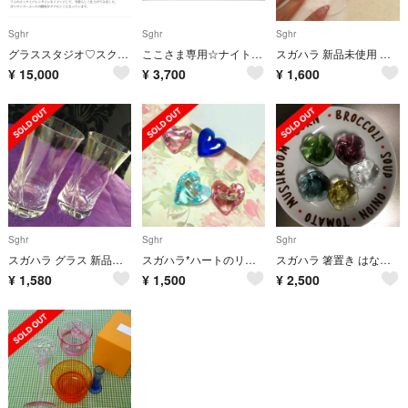
Sghr
Sghr
Sghr
グラススタジオ♡スクエアディナープレート パープル3枚
ここさま専用☆ナイトカラフェとカップセット
スガハラ 新品未使用 グラス
¥
15,000
¥
3,700
¥
1,600
Sghr
Sghr
Sghr
スガハラ グラス 新品未使用 ガラス
スガハラ*ハートのリング&カードスタンド
スガハラ 箸置き はなまる様
¥
1,580
¥
1,500
¥
2,500