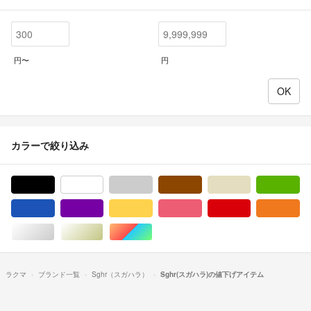
円〜
円
カラーで絞り込み
ブラック/黒色系
ホワイト/白色系
グレー/灰色系
ブラウン/茶色系
ベージュ系
グ
ブルー・ネイビー/青色系
パープル/紫色系
イエロー/黄色系
ピンク/桃色系
レッド/赤色系
オ
シルバー/銀色系
ゴールド/金色系
マルチカラー
ラクマ
ブランド一覧
Sghr（スガハラ）
Sghr(スガハラ)の値下げアイテム