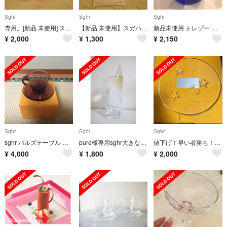
Sghr
Sghr
Sghr
専用。[新品 未使用] スガハラ ガラスコップ 二個セット
【新品 未使用】スガハラ 鉢 二つセット
新品未使用 トレゾー 小物入れS コバントブルー 値下❗️
¥
2,000
¥
1,300
¥
2,150
Sghr
Sghr
Sghr
sghr バルズテーブル ノア ワインレッド
pure様専用sghr大きな花瓶◆未使用
値下げ！早い者勝ち！スガハラスタープレートS❤Sghr新品未使用
¥
4,000
¥
1,800
¥
2,000