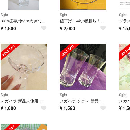
Sghr
Sghr
Sghr
pure様専用sghr大きな花瓶◆未使用
値下げ！早い者勝ち！スガハラスタープレートS❤Sghr新品未使用
¥
1,800
¥
2,000
¥
15,
Sghr
Sghr
Sghr
スガハラ 新品未使用 グラス
スガハラ グラス 新品未使用 ガラス
¥
1,600
¥
1,580
¥
1,5