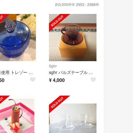
約3,000件中 2953 - 2988件
Sghr
新品未使用 トレゾー 小物入れS コバントブルー 値下❗️
sghr バルズテーブル ノア ワインレッド
50
¥
4,000