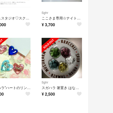
Sghr
グラススタジオ♡スクエアディナープレート パープル3枚
ここさま専用☆ナイトカラフェとカップセット
000
¥
3,700
Sghr
スガハラ*ハートのリング&カードスタンド
スガハラ 箸置き はなまる様
00
¥
2,500