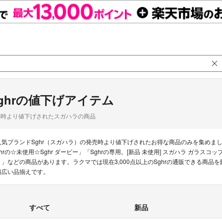
ghrの値下げアイテム
品時より値下げされたスガハラの商品
人気ブランドSghr（スガハラ）の発売時より値下げされたお得な商品のみを集めま
ghrの☆未使用☆Sghr ダービー」「Sghrの専用。[新品 未使用] スガハラ ガラスコ
ト」などの商品があります。ラクマでは現在3,000点以上のSghrの通販できる商
幅広い品揃えです。
すべて
新品