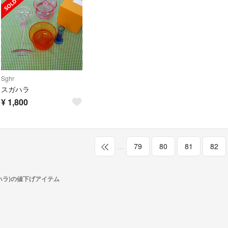
Sghr
スガハラ
¥
1,800
…
79
80
81
82
ガハラ)の値下げアイテム