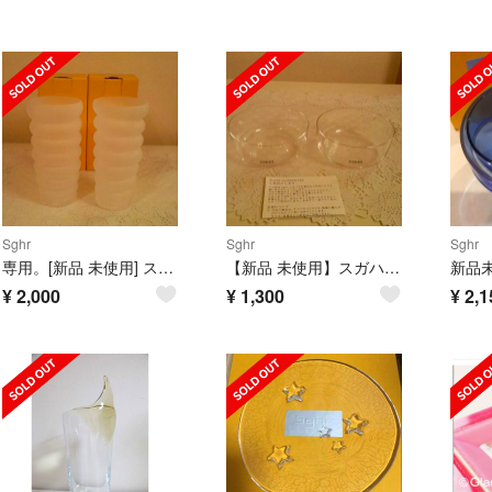
Sghr
Sghr
Sghr
専用。[新品 未使用] スガハラ ガラスコップ 二個セット
【新品 未使用】スガハラ 鉢 二つセット
¥
2,000
¥
1,300
¥
2,1