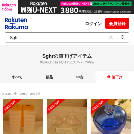
ログイン
会員登録
Sghrの値下げアイテム
出品時より値下げされたスガハラの商品
すべて
新品
中古
値下げ
約3,000件中 2953 - 2988件