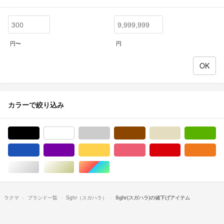
円〜
円
カラーで絞り込み
ブラック/黒色系
ホワイト/白色系
グレー/灰色系
ブラウン/茶色系
ベージュ系
グ
ブルー・ネイビー/青色系
パープル/紫色系
イエロー/黄色系
ピンク/桃色系
レッド/赤色系
オ
シルバー/銀色系
ゴールド/金色系
マルチカラー
ラクマ
ブランド一覧
Sghr（スガハラ）
Sghr(スガハラ)の値下げアイテム