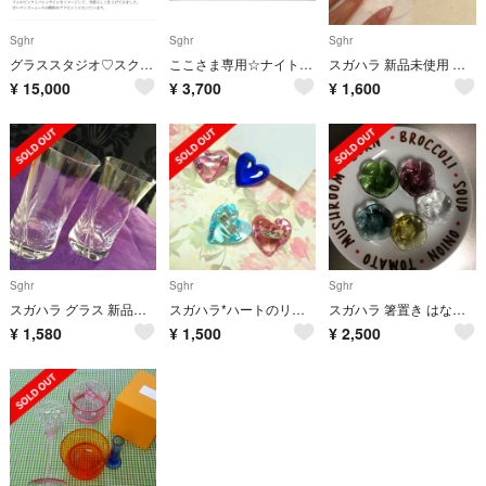
Sghr
Sghr
Sghr
グラススタジオ♡スクエアディナープレート パープル3枚
ここさま専用☆ナイトカラフェとカップセット
スガハラ 新品未使用 グラス
¥
15,000
¥
3,700
¥
1,600
Sghr
Sghr
Sghr
スガハラ グラス 新品未使用 ガラス
スガハラ*ハートのリング&カードスタンド
スガハラ 箸置き はなまる様
¥
1,580
¥
1,500
¥
2,500