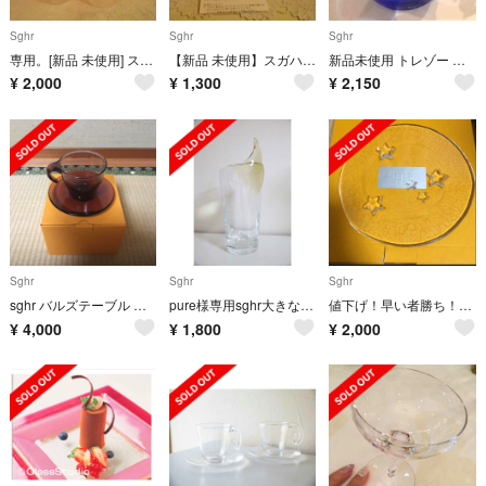
Sghr
Sghr
Sghr
専用。[新品 未使用] スガハラ ガラスコップ 二個セット
【新品 未使用】スガハラ 鉢 二つセット
新品未使用 トレゾー 小物入れS コバントブルー 値下❗️
¥
2,000
¥
1,300
¥
2,150
Sghr
Sghr
Sghr
sghr バルズテーブル ノア ワインレッド
pure様専用sghr大きな花瓶◆未使用
値下げ！早い者勝ち！スガハラスタープレートS❤Sghr新品未使用
¥
4,000
¥
1,800
¥
2,000