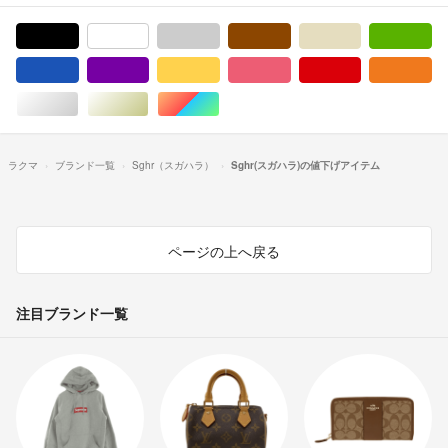
ブラック/黒色系
ホワイト/白色系
グレー/灰色系
ブラウン/茶色系
ベージュ系
グ
ブルー・ネイビー/青色系
パープル/紫色系
イエロー/黄色系
ピンク/桃色系
レッド/赤色系
オ
シルバー/銀色系
ゴールド/金色系
マルチカラー
ラクマ
ブランド一覧
Sghr（スガハラ）
Sghr(スガハラ)の値下げアイテム
ページの上へ戻る
注目ブランド一覧