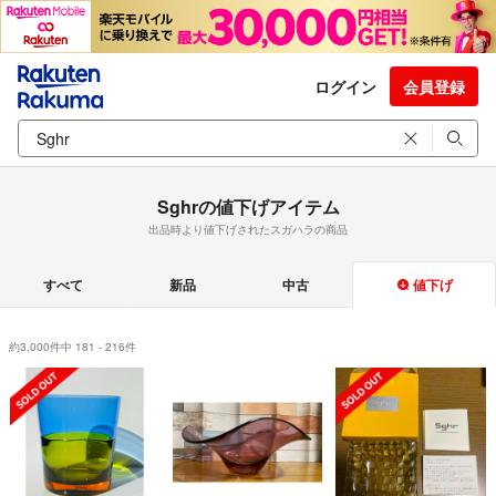
ログイン
会員登録
Sghrの値下げアイテム
出品時より値下げされたスガハラの商品
すべて
新品
中古
値下げ
約3,000件中 181 - 216件