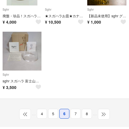
Sghr
Sghr
Sghr
廃盤・珍品！スガハラ sghr デュオ DUO フラワーベース 花瓶 サイズ大
★スガハラお皿★カナ・ボウル★ワインレッド
【新品未使用】sghr グリッドプレート 9cm深皿（タン）
¥
4,000
¥
10,500
¥
1,000
Sghr
sghr スガハラ 富士山グラス FUJIYAMA GLASS 極美品
¥
3,500
…
4
5
6
7
8
…