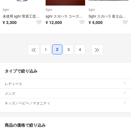
Sghr
Sghr
Sghr
未使用 sghr 菅原工芸硝子 ワイングラス デューン
sghr スガハラ コーズィー ティーカップ モール 4客セット クリア
Sghr スガハラ 富士山グラス 2セット
¥
3,300
¥
12,000
¥
4,000
1
2
3
4
…
タイプで絞り込み
レディース
メンズ
キッズ／ベビー／マタニティ
商品の価格で絞り込み