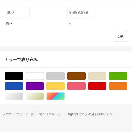
円〜
円
カラーで絞り込み
ブラック/黒色系
ホワイト/白色系
グレー/灰色系
ブラウン/茶色系
ベージュ系
グ
ブルー・ネイビー/青色系
パープル/紫色系
イエロー/黄色系
ピンク/桃色系
レッド/赤色系
オ
シルバー/銀色系
ゴールド/金色系
マルチカラー
ラクマ
ブランド一覧
Sghr（スガハラ）
Sghr(スガハラ)の値下げアイテム