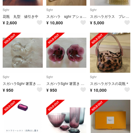
Sghr
Sghr
Sghr
花瓶 丸型 値引き中
スガハラ sghr アシェット assiette 特大
スガハラガラス プレート
¥
2,600
¥
10,800
¥
5,000
Sghr
Sghr
Sghr
スガハラSghr 箸置き むすび 2個セット（クリアー）
スガハラSghr 箸置き 花 2個セット
スガハラガラスの花瓶＊
¥
950
¥
950
¥
10,000