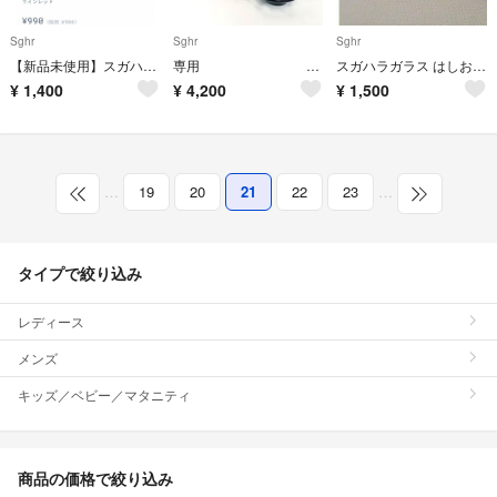
Sghr
Sghr
Sghr
【新品未使用】スガハラ sghr カトラリーレスト 箸置き 2個セット
専用 Sghr スガハラ 硝子 食器 6点
スガハラガラス はしおき クリアー＋インディゴブルー タン＋ワインレッド
¥
1,400
¥
4,200
¥
1,500
…
19
20
21
22
23
…
タイプで絞り込み
レディース
メンズ
キッズ／ベビー／マタニティ
商品の価格で絞り込み