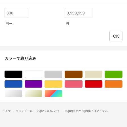
円〜
円
カラーで絞り込み
ブラック/黒色系
ホワイト/白色系
グレー/灰色系
ブラウン/茶色系
ベージュ系
グ
ブルー・ネイビー/青色系
パープル/紫色系
イエロー/黄色系
ピンク/桃色系
レッド/赤色系
オ
シルバー/銀色系
ゴールド/金色系
マルチカラー
ラクマ
ブランド一覧
Sghr（スガハラ）
Sghr(スガハラ)の値下げアイテム