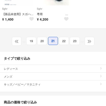
Sghr
Sghr
【新品未使用】スガハラ sghr カトラリーレスト 箸置き 2個セット
専用 Sghr スガハラ 硝子 食器 6点
¥
1,400
¥
4,200
…
19
20
21
22
23
…
タイプで絞り込み
レディース
メンズ
キッズ／ベビー／マタニティ
商品の価格で絞り込み