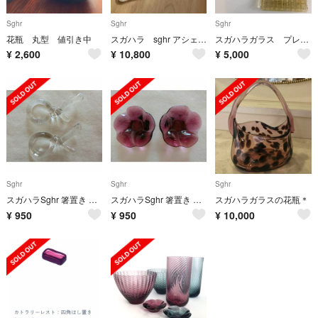
Sghr
Sghr
Sghr
花瓶 丸型 値引き中
スガハラ sghr アシェット assiette 特大
スガハラガラス プレート
¥
2,600
¥
10,800
¥
5,000
Sghr
Sghr
Sghr
スガハラSghr 箸置き むすび 2個セット（クリアー）
スガハラSghr 箸置き 花 2個セット
スガハラガラスの花瓶＊
¥
950
¥
950
¥
10,000