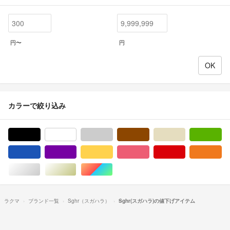
円〜
円
カラーで絞り込み
ブラック/黒色系
ホワイト/白色系
グレー/灰色系
ブラウン/茶色系
ベージュ系
グ
ブルー・ネイビー/青色系
パープル/紫色系
イエロー/黄色系
ピンク/桃色系
レッド/赤色系
オ
シルバー/銀色系
ゴールド/金色系
マルチカラー
ラクマ
ブランド一覧
Sghr（スガハラ）
Sghr(スガハラ)の値下げアイテム