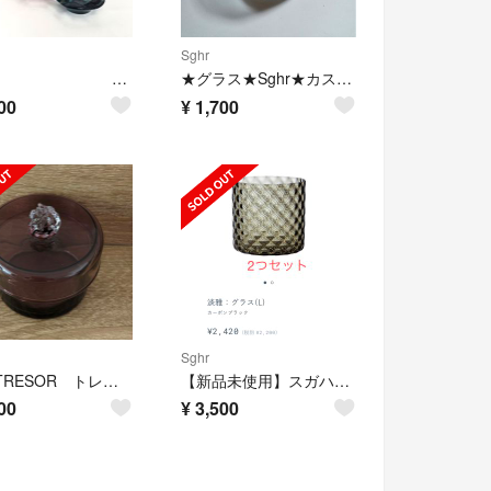
Sghr
専用 Sghr スガハラ 硝子 食器 6点
★グラス★Sghr★カスケード★インディゴブルー★
00
¥
1,700
Sghr
sghr TRESOR トレゾー ガラス 小物入れ
【新品未使用】スガハラ sghr グラス 淡雅 黒
00
¥
3,500