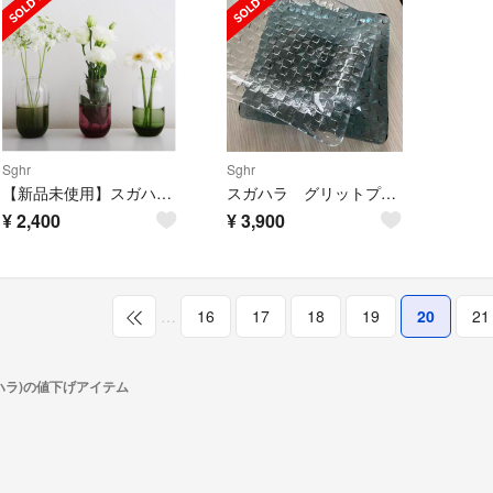
Sghr
Sghr
【新品未使用】スガハラ sghr フラワーベース 花瓶
スガハラ グリットプレート 2枚組
¥
2,400
¥
3,900
…
16
17
18
19
20
21
ガハラ)の値下げアイテム