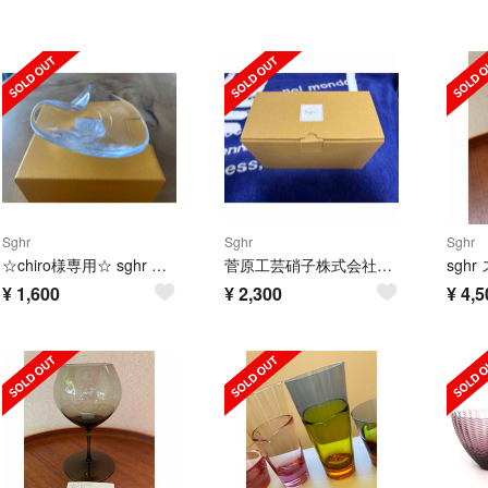
Sghr
Sghr
Sghr
☆chiro様専用☆ sghr スガハラガラス アッシュトレイ 小物入れ
菅原工芸硝子株式会社 ロックグラス
¥
1,600
¥
2,300
¥
4,5