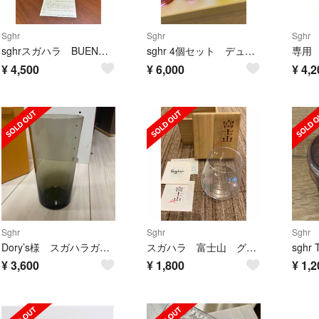
Sghr
Sghr
Sghr
sghrスガハラ BUENOワイングラス
sghr 4個セット デュオ 9オンス / オールド バイオレット アンバー
¥
4,500
¥
6,000
¥
4,2
Sghr
Sghr
Sghr
Dory’s様 スガハラガラス ペアグラス
スガハラ 富士山 グラス
¥
3,600
¥
1,800
¥
1,2