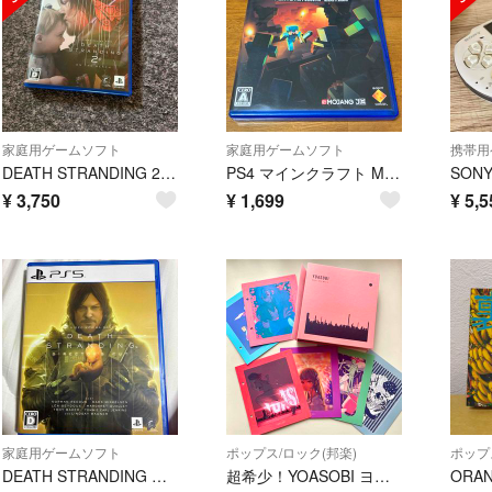
家庭用ゲームソフト
家庭用ゲームソフト
携帯用
DEATH STRANDING 2: ON THE BEACH
PS4 マインクラフト Minecraft PlayStation4 Edition
SONY
¥
3,750
¥
1,699
¥
5,5
家庭用ゲームソフト
ポップス/ロック(邦楽)
ポップ
DEATH STRANDING DIRECTOR'S CUTデスストライディング
超希少！YOASOBI ヨアソビCD「THE BOOK」インデックス6枚セット