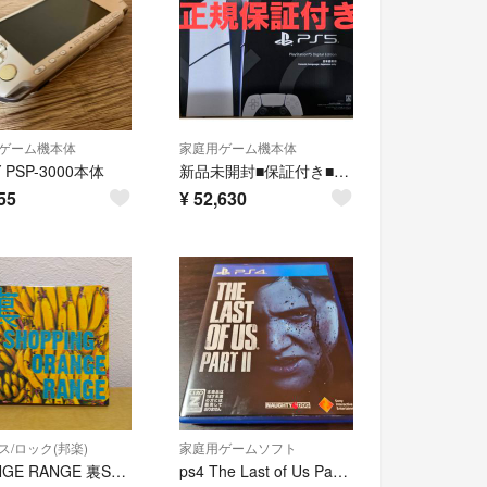
ゲーム機本体
家庭用ゲーム機本体
 PSP-3000本体
新品未開封■保証付き■PlayStation5 デジタル・エディション 日本語専用■国内正規品
55
¥
52,630
ス/ロック(邦楽)
家庭用ゲームソフト
ORANGE RANGE 裏SHOPPING アルバム
ps4 The Last of Us Part II（ラスト・オブ・アス パートII）