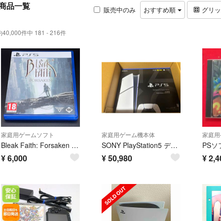
商品一覧
販売中のみ
おすすめ順
グリ
約40,000件中 181 - 216件
家庭用ゲームソフト
家庭用ゲーム機本体
家庭用
Bleak Faith: Forsaken 欧州版 PS5 プレイステーション5
SONY PlayStation5 デジタルエディション CFI-2200B01
¥
6,000
¥
50,980
¥
2,4