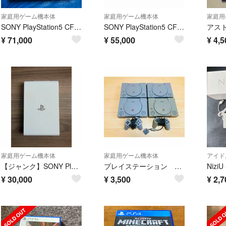
家庭用ゲーム機本体
家庭用ゲーム機本体
家庭用
SONY PlayStation5 CFI-2000A01
SONY PlayStation5 CFI-1200B01 ディスクドライブ付
¥
71,000
¥
55,000
¥
4,5
家庭用ゲーム機本体
家庭用ゲーム機本体
アイド
【ジャンク】SONY PlayStationVita TV本体 VTE-1000
プレイステーション 本体 4台
¥
30,000
¥
3,500
¥
2,7