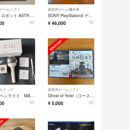
ゲームソフト
家庭用ゲーム機本体
アストロボット ASTROBOT PS5
SONY PlayStation5 デジタルエディション CFI-2200B01
00
¥
46,000
ルグッズ
家庭用ゲームソフト
NiziU ペンライト MAYUKA
Ghost of Yotei（ゴースト・オブ・ヨウテイ）
00
¥
5,000