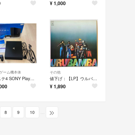
0
¥
1,000
ゲーム機本体
その他
プレステ4 SONY PlayStation4 Pro 本体 CUH-7000BB01
値下げ：【LP】ウルバンバ／ウルバンバの魂
000
¥
1,890
8
9
10
…