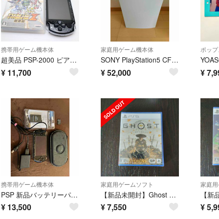
携帯用ゲーム機本体
家庭用ゲーム機本体
ポップ
超美品 PSP-2000 ピアノ・ブラック
SONY PlayStation5 CFI-1000A01
¥
11,700
¥
52,000
¥
7,9
携帯用ゲーム機本体
家庭用ゲームソフト
家庭用
PSP 新品バッテリーパック付き 動作OK 美品PSP3000ブラックケース付き
【新品未開封】Ghost of Yotei（ゴースト・オブ・ヨウテイ）
¥
13,500
¥
7,550
¥
5,9