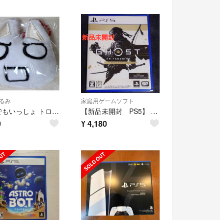
るみ
家庭用ゲームソフト
どこでもいっしょ トロのフェイスマスコット E
【新品未開封 PS5】 Ghost of Tsushima Directors cut
0
¥
4,180