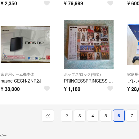
¥
2,350
¥
79,999
¥
60
家庭用ゲーム機本体
ポップス/ロック(邦楽)
家庭用
nasne CECH-ZNR2J
PRINCESSPRINCESS プリプリ プリンセスプリンセス ベスト CD
¥
38,000
¥
1,180
¥
28,
…
2
3
4
5
6
7
ビー