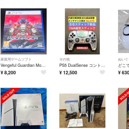
家庭用ゲームソフト
その他
ぬいぐ
Vengeful Guardian Moonrider ムーンライダー ガーディアンの逆襲 欧州版 PS5 プレイステーション5
PS5 DualSense コントローラー TMR クリア 美品 675
¥
8,200
¥
12,500
¥
63