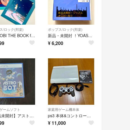
ス/ロック(邦楽)
ポップス/ロック(邦楽)
YOASOBI THE BOOK for, タワーレコード＆新星堂インデックス
新品・未開封 ！YOASOBI THE BOOK for, CD+特製バインダー
99
¥
6,200
ゲームソフト
家庭用ゲーム機本体
【新品未開封】アストロボット
ps3 本体&コントローラーセット おまけ
99
¥
11,000