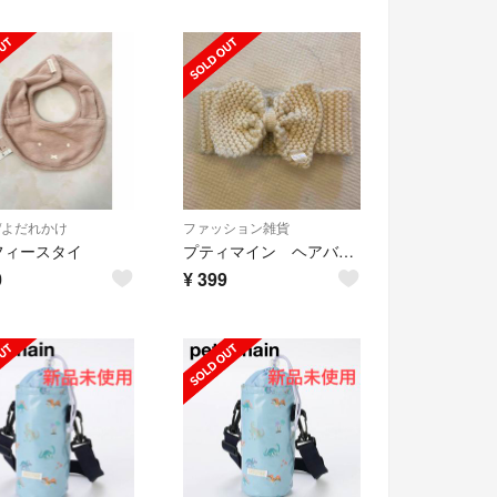
/よだれかけ
ファッション雑貨
フィースタイ
プティマイン ヘアバンド
0
¥
399