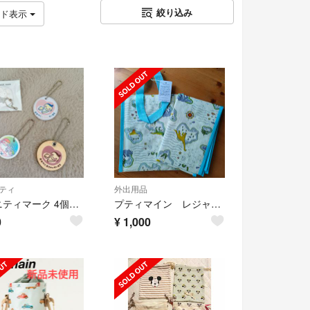
絞り込み
ッド表示
ティ
外出用品
マタニティマーク 4個セット キーホルダー
プティマイン レジャーシート 恐竜柄
0
¥
1,000