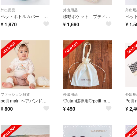
外出用品
外出用品
外出用
ペットボトルカバー 水筒カバー ペットボトルホルダー 保冷バック プティマイン
移動ポケット プティマイン スカラップ さくらんぼ チェリー
¥
1,870
¥
1,690
¥
1,5
ファッション雑貨
外出用品
外出用
petit main ヘアバンド アイボリー
♡utan様専用♡petit main♡巾着エコバッグ
¥
800
¥
450
¥
2,4