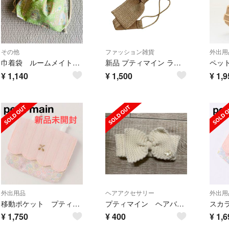
その他
ファッション雑貨
外出用
巾着袋 ルームメイト柄 マチ付き コップ入れ 歯ブラシセット入れ ミニタッパー入
新品 プティマイン ラフィア カチューシャ ヘアバンド ヘアゴム
¥
1,140
¥
1,500
¥
1,9
外出用品
ヘアアクセサリー
外出用
移動ポケット プティマイン スカラップ さくらんぼ チェリー
プティマイン ヘアバンド
¥
1,750
¥
400
¥
1,6