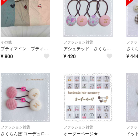
その他
ファッション雑貨
ファッ
プティマイン プティプラの巾着袋 3枚セット 未使用
アシュテッド さくらんぼ ヘアゴムセット♥
¥
800
¥
420
¥
44
ファッション雑貨
ファッション雑貨
ファッ
さくらんぼ コーデュロイ ヘアゴム⑅︎◡̈︎*
オーダーページ★