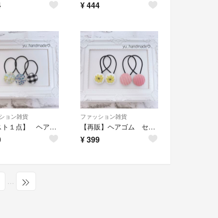
4
¥
444
ション雑貨
ファッション雑貨
【ラスト１点】 ヘアゴムセット
【再販】ヘアゴム セット.ᐟ.ᐟ
0
¥
399
…