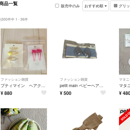
商品一覧
販売中のみ
おすすめ順
グリ
約300件中 1 - 36件
ファッション雑貨
ファッション雑貨
マタニ
プティマイン ヘアクリップ
petit main ベビーヘアバンド
¥
880
¥
500
¥
48