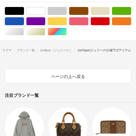
ブラック/黒色系
ホワイト/白色系
グレー/灰色系
ブラウン/茶色系
ベージュ系
グ
ブルー・ネイビー/青色系
パープル/紫色系
イエロー/黄色系
ピンク/桃色系
レッド/赤色系
オ
シルバー/銀色系
ゴールド/金色系
マルチカラー
ラクマ
ブランド一覧
Jurlique（ジュリーク）
Jurlique(ジュリーク)の値下げアイテム
ページの上へ戻る
注目ブランド一覧