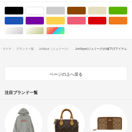
ブラック/黒色系
ホワイト/白色系
グレー/灰色系
ブラウン/茶色系
ベージュ系
グ
ブルー・ネイビー/青色系
パープル/紫色系
イエロー/黄色系
ピンク/桃色系
レッド/赤色系
オ
シルバー/銀色系
ゴールド/金色系
マルチカラー
ラクマ
ブランド一覧
Jurlique（ジュリーク）
Jurlique(ジュリーク)の値下げアイテム
ページの上へ戻る
注目ブランド一覧