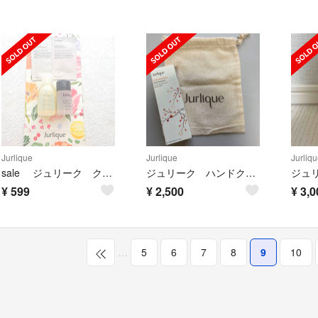
Jurlique
Jurlique
Jurliqu
sale ジュリーク クレンジング ローション クレンザー ウォーターエッセン
ジュリーク ハンドクリーム
¥
599
¥
2,500
¥
3,0
…
5
6
7
8
9
10