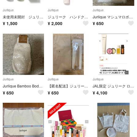
Jurlique
Jurlique
Jurlique
未使用未開封 ジュリーク ハーバルアイオイル
ジュリーク ハンドクリーム ローズ 新品未使用
Jurlique マシュマロボディタオル 23cm x 100cm
¥
1,500
¥
2,000
¥
650
Jurlique
Jurlique
Jurlique
Jurlique Bamboo Body Mitten
【匿名配送】ジュリーク バンブーカトラリーセット
JAL限定 ジュリーク ローズトータルケアキット
¥
650
¥
650
¥
4,100