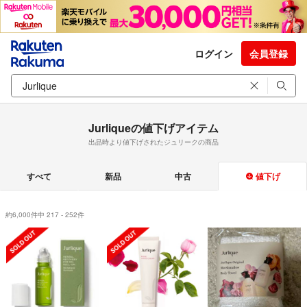
ログイン
会員登録
Jurliqueの値下げアイテム
出品時より値下げされたジュリークの商品
すべて
新品
中古
値下げ
約6,000件中 217 - 252件