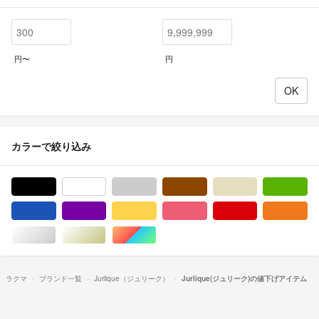
円〜
円
カラーで絞り込み
ブラック/黒色系
ホワイト/白色系
グレー/灰色系
ブラウン/茶色系
ベージュ系
グ
ブルー・ネイビー/青色系
パープル/紫色系
イエロー/黄色系
ピンク/桃色系
レッド/赤色系
オ
シルバー/銀色系
ゴールド/金色系
マルチカラー
ラクマ
ブランド一覧
Jurlique（ジュリーク）
Jurlique(ジュリーク)の値下げアイテム