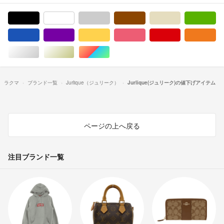
ブラック/黒色系
ホワイト/白色系
グレー/灰色系
ブラウン/茶色系
ベージュ系
グ
ブルー・ネイビー/青色系
パープル/紫色系
イエロー/黄色系
ピンク/桃色系
レッド/赤色系
オ
シルバー/銀色系
ゴールド/金色系
マルチカラー
ラクマ
ブランド一覧
Jurlique（ジュリーク）
Jurlique(ジュリーク)の値下げアイテム
ページの上へ戻る
注目ブランド一覧