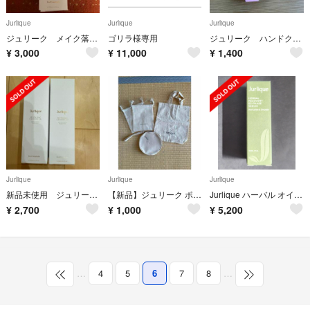
Jurlique
Jurlique
Jurlique
ジュリーク メイク落とし 新品
ゴリラ様専用
ジュリーク ハンドクリームとバランシングミストセット
¥
3,000
¥
11,000
¥
1,400
Jurlique
Jurlique
Jurlique
新品未使用 ジュリーク リニューバランシングクレンジングジェル ２本
【新品】ジュリーク ポーチ＆バッグ、AQUA ・AQUA巾着計4点！
Jurlique ハーバル オイルインセラム 30mL
¥
2,700
¥
1,000
¥
5,200
…
4
5
6
7
8
…