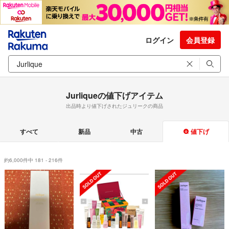
ログイン
会員登録
Jurliqueの値下げアイテム
出品時より値下げされたジュリークの商品
すべて
新品
中古
値下げ
約6,000件中 181 - 216件