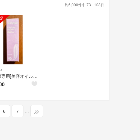
約6,000件中 73 - 108件
e
[hiro様専用]美容オイル ジュリーク RO フェイスオイル 30mL
00
6
7
…