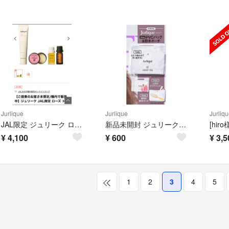
Jurlique
Jurlique
Jurliqu
JAL限定 ジュリーク ローズトータルケアキット
新品未開封 ジュリーク 3way PVCバッグ クリアバッグ 防水 ポーチ 付録
¥
4,100
¥
600
¥
3,5
1
2
3
4
5