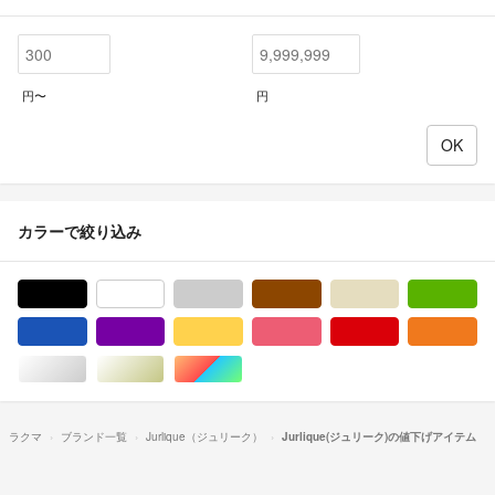
円〜
円
カラーで絞り込み
ブラック/黒色系
ホワイト/白色系
グレー/灰色系
ブラウン/茶色系
ベージュ系
グ
ブルー・ネイビー/青色系
パープル/紫色系
イエロー/黄色系
ピンク/桃色系
レッド/赤色系
オ
シルバー/銀色系
ゴールド/金色系
マルチカラー
ラクマ
ブランド一覧
Jurlique（ジュリーク）
Jurlique(ジュリーク)の値下げアイテム