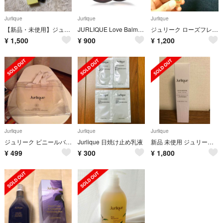
Jurlique
Jurlique
Jurlique
【新品・未使用】ジュリークのハンドクリーム
JURLIQUE Love Balm◎ジュリーク ラブバーム ローズ
ジュリーク ローズフレグランス
¥
1,500
¥
900
¥
1,200
Jurlique
Jurlique
Jurlique
ジュリーク ビニールバッグ&メッシュトートバッグ 未使用 付録 Jurlique
Jurlique 日焼け止め乳液
新品 未使用 ジュリーク ハンドクリーム
¥
499
¥
300
¥
1,800