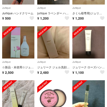
Jurlique
Jurlique
Jurlique
Jurlique ハンドクリーム
jurlique ラベンダー ハンドクリーム
さくら様専用)ジュリークハンドクリームラベンダー40ml
¥
500
¥
1,200
¥
1,200
Jurlique
Jurlique
Jurlique
☆新品・未使用☆ジュリーク ローズミスト バランシング 化粧水 100ml
ジュリーク ジェル洗顔 未開封
ジュリーク ローズハンドクリーム40ml
¥
2,500
¥
2,480
¥
1,100